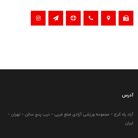
آدرس
آزاد راه کرج – مجموعه ورزشی آزادی ضلع غربی – درب پنج سالن – تهران –
ایران