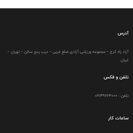
آدرس
آزاد راه کرج – مجموعه ورزشی آزادی ضلع غربی – درب پنج سالن – تهران –
ایران
تلفن و فکس
تلفن : 02149764000
ساعات کار