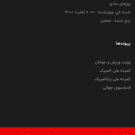
روزهای عادی:
شنبه الي چهارشنبه : 00: 8 لغايت 16:00
پنج شنبه : تعطیل
پیوندها
وزارت ورزش و جوانان
کمیته ملی المپیک
کمیته ملی پاراالمپیک
فدراسیون جهانی