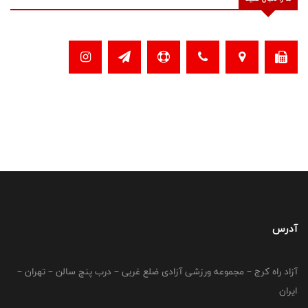
آدرس
آزاد راه کرج – مجموعه ورزشی آزادی ضلع غربی – درب پنج سالن – تهران –
ایران