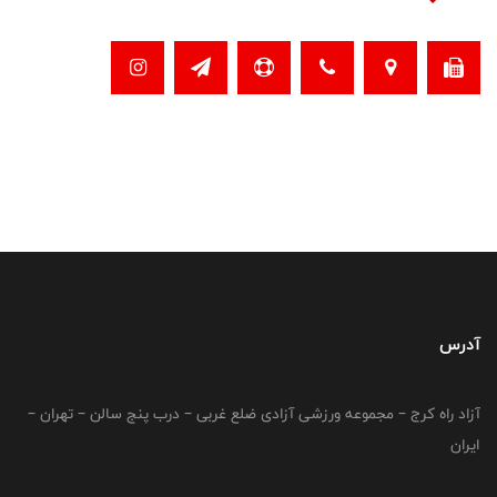
آدرس
آزاد راه کرج – مجموعه ورزشی آزادی ضلع غربی – درب پنج سالن – تهران –
ایران