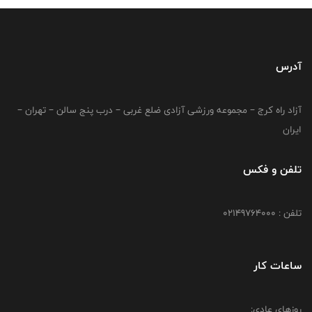
آدرس
آزاد راه کرج – مجموعه ورزشی آزادی ضلع غربی – درب پنج سالن – تهران –
ایران
تلفن و فکس
تلفن : 02149764000
ساعات کار
روزهای عادی: