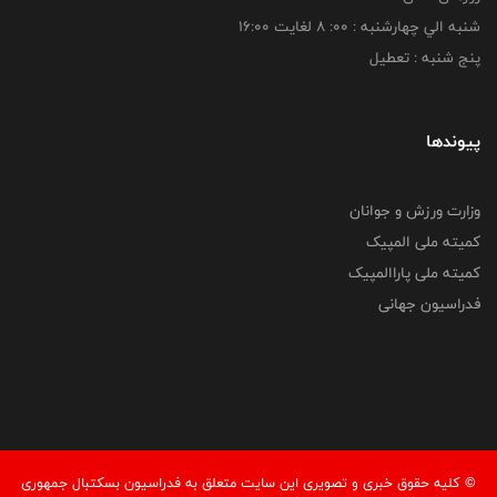
شنبه الي چهارشنبه : 00: 8 لغايت 16:00
پنج شنبه : تعطیل
پیوندها
وزارت ورزش و جوانان
کمیته ملی المپیک
کمیته ملی پاراالمپیک
فدراسیون جهانی
© کليه حقوق خبری و تصويری اين سايت متعلق به فدراسیون بسکتبال جمهوری