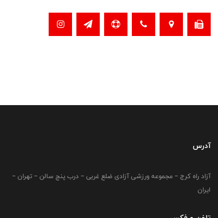
آدرس
آزاد راه کرج – مجموعه ورزشی آزادی ضلع غربی – درب پنج سالن – تهران –
ایران
تلفن و فکس