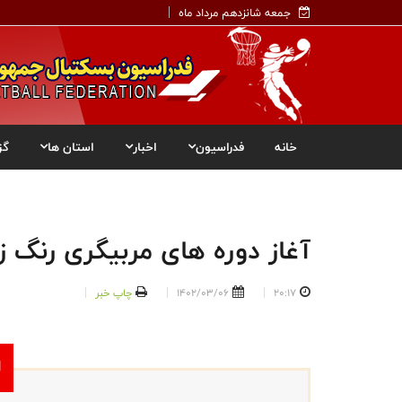
جمعه شانزدهم مرداد ماه
خانه
فدراسیون
اخبار
استان ها
گز
آغاز دوره های مربیگری رنگ ز
20:17
1402/03/06
چاپ خبر