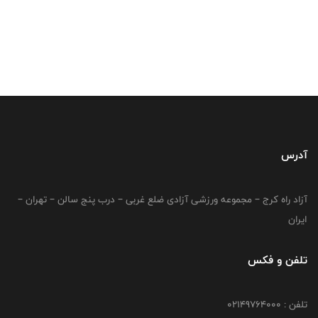
آدرس
آزاد راه کرج – مجموعه ورزشی آزادی ضلع غربی – درب پنج سالن – تهران –
ایران
تلفن و فکس
تلفن : 02149764000