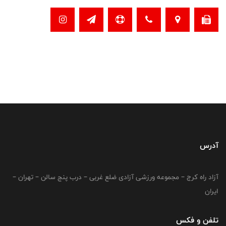
آدرس
آزاد راه کرج – مجموعه ورزشی آزادی ضلع غربی – درب پنج سالن – تهران –
ایران
تلفن و فکس