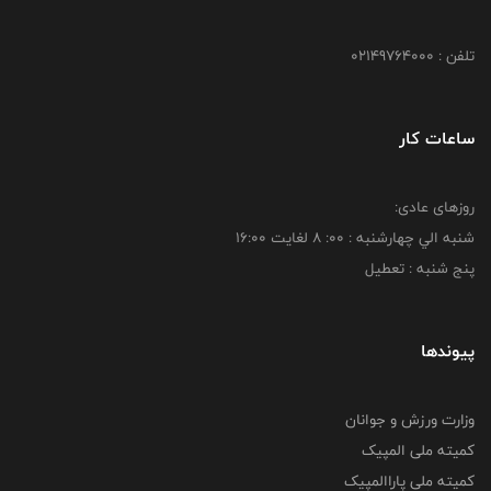
تلفن : 02149764000
ساعات کار
روزهای عادی:
شنبه الي چهارشنبه : 00: 8 لغايت 16:00
پنج شنبه : تعطیل
پیوندها
وزارت ورزش و جوانان
کمیته ملی المپیک
کمیته ملی پاراالمپیک