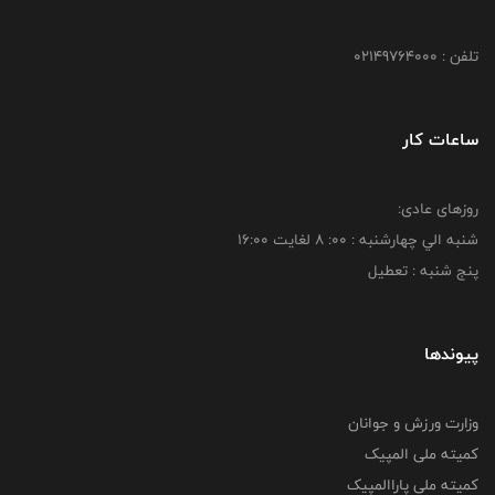
تلفن : 02149764000
ساعات کار
روزهای عادی:
شنبه الي چهارشنبه : 00: 8 لغايت 16:00
پنج شنبه : تعطیل
پیوندها
وزارت ورزش و جوانان
کمیته ملی المپیک
کمیته ملی پاراالمپیک