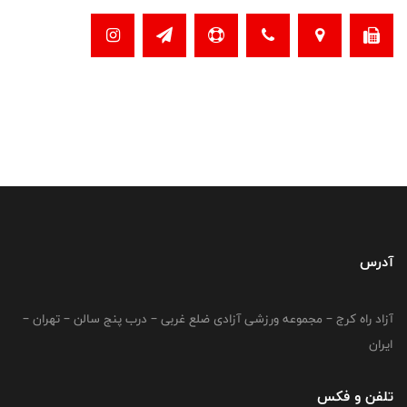
آدرس
آزاد راه کرج – مجموعه ورزشی آزادی ضلع غربی – درب پنج سالن – تهران –
ایران
تلفن و فکس