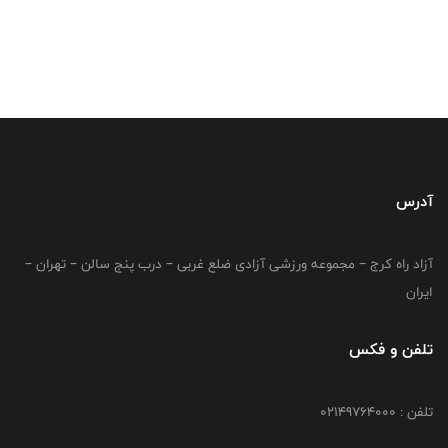
آدرس
آزاد راه کرج – مجموعه ورزشی آزادی ضلع غربی – درب پنج سالن – تهران –
ایران
تلفن و فکس
تلفن : 02149764000