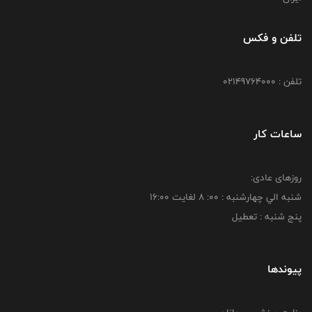
تلفن و فکس
تلفن : 02149764000
ساعات کار
روزهای عادی:
شنبه الي چهارشنبه : 00: 8 لغايت 16:00
پنج شنبه : تعطیل
پیوندها