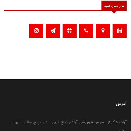
ما را دنبال کنید
آدرس
آزاد راه کرج – مجموعه ورزشی آزادی ضلع غربی – درب پنج سالن – تهران –
ایران