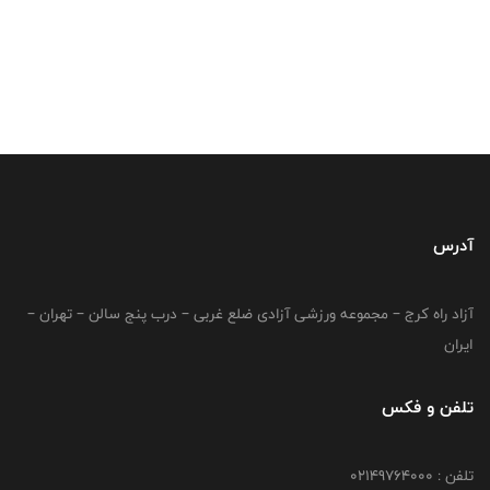
آدرس
آزاد راه کرج – مجموعه ورزشی آزادی ضلع غربی – درب پنج سالن – تهران –
ایران
تلفن و فکس
تلفن : 02149764000