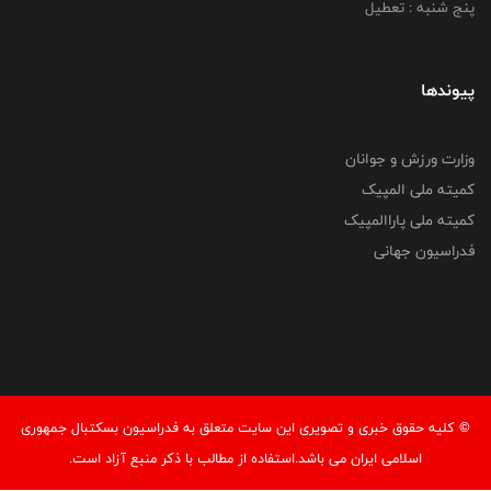
پنج شنبه : تعطیل
پیوندها
وزارت ورزش و جوانان
کمیته ملی المپیک
کمیته ملی پاراالمپیک
فدراسیون جهانی
© کليه حقوق خبری و تصويری اين سايت متعلق به فدراسیون بسکتبال جمهوری
اسلامی ایران می باشد.استفاده از مطالب با ذكر منبع آزاد است.