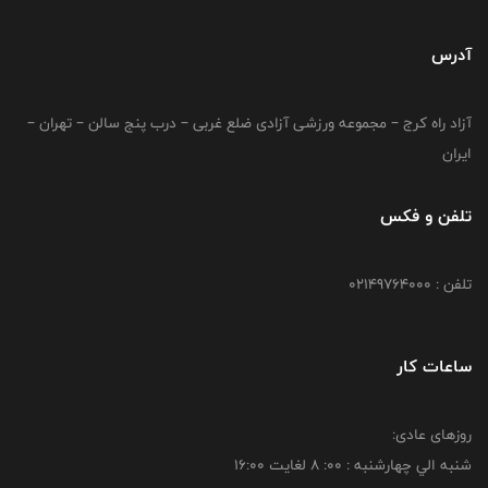
آدرس
آزاد راه کرج – مجموعه ورزشی آزادی ضلع غربی – درب پنج سالن – تهران –
ایران
تلفن و فکس
تلفن : 02149764000
ساعات کار
روزهای عادی:
شنبه الي چهارشنبه : 00: 8 لغايت 16:00