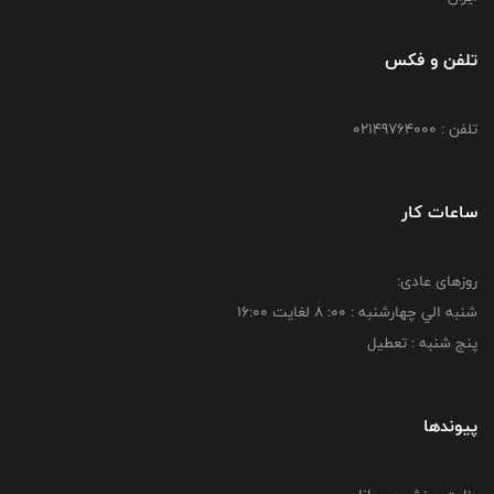
تلفن و فکس
تلفن : 02149764000
ساعات کار
روزهای عادی:
شنبه الي چهارشنبه : 00: 8 لغايت 16:00
پنج شنبه : تعطیل
پیوندها