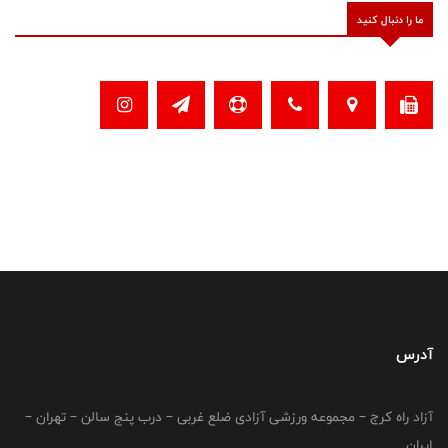
ما را دنبال کنید
آدرس
آزاد راه کرج – مجموعه ورزشی آزادی ضلع غربی – درب پنج سالن – تهران –
ایران