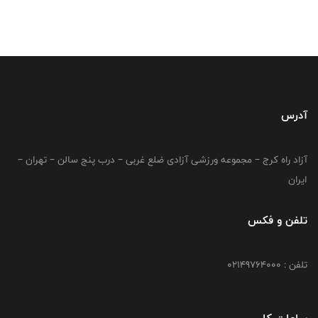
آدرس
آزاد راه کرج – مجموعه ورزشی آزادی ضلع غربی – درب پنج سالن – تهران –
ایران
تلفن و فکس
تلفن : 02149764000