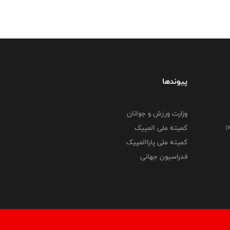
پیوندها
وزارت ورزش و جوانان
کمیته ملی المپیک
کمیته ملی پاراالمپیک
فدراسیون جهانی