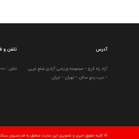
آدرس
تلفن و 
آزاد راه کرج – مجموعه ورزشی آزادی ضلع غربی
تلفن : 02149764000
– درب پنج سالن – تهران – ایران
© کليه حقوق خبری و تصويری اين سايت متعلق به فدراسیون بسکتبال