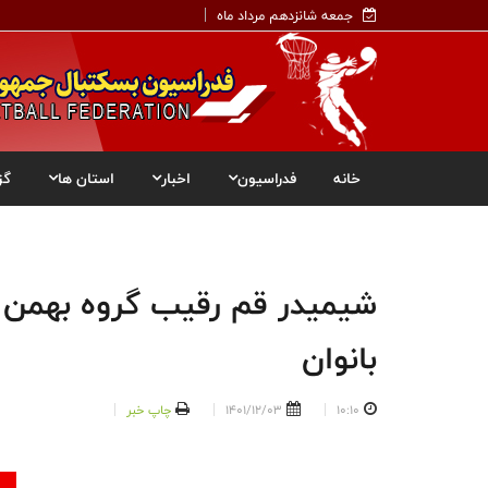
جمعه شانزدهم مرداد ماه
خانه
فدراسیون
اخبار
استان ها
گز
شیمیدر قم رقیب گروه بهمن ته
بانوان
10:10
1401/12/03
چاپ خبر