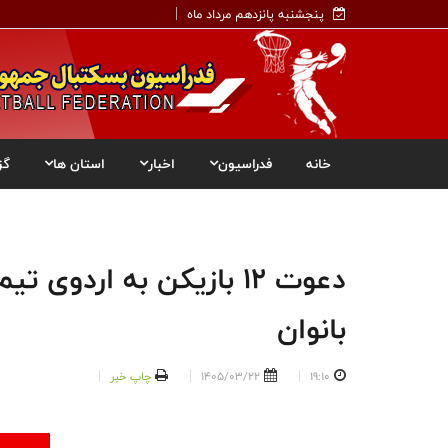
پنجشنبه پانزدهم مرداد ماه
خانه
فدراسیون
اخبار
استان ها
گز
بانوان
19:10
1405/03/22
چاپ خبر