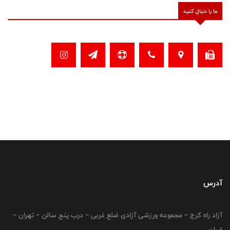
ما را دنبال کنید
آدرس
آزاد راه کرج – مجموعه ورزشی آزادی ضلع غربی – درب پنج سالن – تهران –
ایران