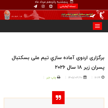
پنجشنبه پانزدهم مرداد ماه
نسخه آزمایشی
ﺑﺮﮔﺰﺍﺭﯼ ﺍﺭﺩﻭﯼ ﺁﻣﺎﺩﻩ ﺳﺎﺯﻱ ﺗﻴﻢ ﻣﻠﯽ ﺑﺴﮑﺘﺒﺎﻝ
ﭘﺴﺮﺍﻥ ﺯﯾﺮ ۱٨ ﺳﺎﻝ ۲۰۲٦
16:24
1405/03/20
چاپ خبر