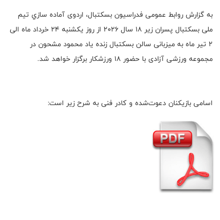
به گزارش روابط عمومی فدراسیون بسکتبال، ﺍﺭﺩﻭﯼ ﺁﻣﺎﺩﻩ ﺳﺎﺯﻱ ﺗﻴﻢ
ﻣﻠﯽ ﺑﺴﮑﺘﺒﺎﻝ ﭘﺴﺮﺍﻥ ﺯﯾﺮ ۱٨ ﺳﺎﻝ ۲۰۲٦ ﺍﺯ ﺭﻭﺯ ﯾﮑﺸﻨﺒﻪ ٢٤ خرداد ماه الی
٢ تیر ماه به میزبانی سالن ﺑﺴﮑﺘﺒﺎﻝ ﺯﻧﺪﻩ ﯾﺎﺩ ﻣﺤﻤﻮﺩ ﻣﺸﺤﻮﻥ ﺩﺭ
ﻣﺠﻤﻮﻋﻪ ﻭﺭﺯﺷﯽ ﺁﺯﺍﺩﯼ با حضور 18 ورزشکار برگزار خواهد شد.
اسامی بازیکنان دعوت‌شده و کادر فنی به شرح زیر است: