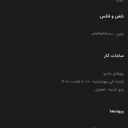
تلفن و فکس
تلفن : 02149764000
ساعات کار
روزهای عادی:
شنبه الي چهارشنبه : 00: 8 لغايت 16:00
پنج شنبه : تعطیل
پیوندها