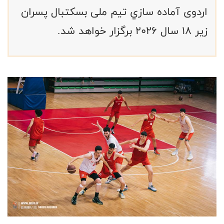
ﺍﺭﺩﻭﯼ ﺁﻣﺎﺩﻩ ﺳﺎﺯﻱ ﺗﻴﻢ ﻣﻠﯽ ﺑﺴﮑﺘﺒﺎﻝ ﭘﺴﺮﺍﻥ
ﺯﯾﺮ ۱٨ ﺳﺎﻝ ۲۰۲٦ برگزار خواهد شد.