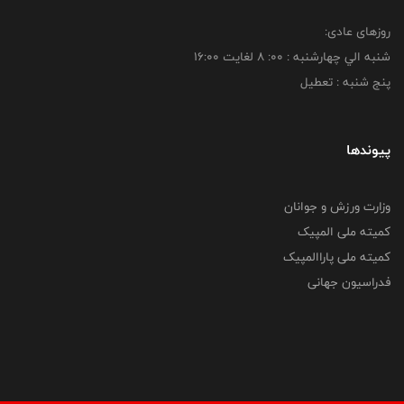
روزهای عادی:
شنبه الي چهارشنبه : 00: 8 لغايت 16:00
پنج شنبه : تعطیل
پیوندها
وزارت ورزش و جوانان
کمیته ملی المپیک
کمیته ملی پاراالمپیک
فدراسیون جهانی