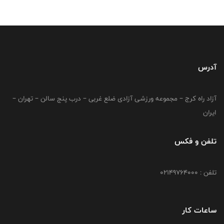
آدرس
آزاد راه کرج – مجموعه ورزشی آزادی ضلع غربی – درب پنج سالن – تهران –
ایران
تلفن و فکس
تلفن : 02149764000
ساعات کار