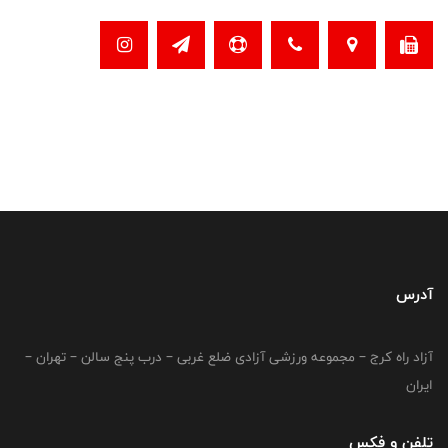
آدرس
آزاد راه کرج – مجموعه ورزشی آزادی ضلع غربی – درب پنج سالن – تهران –
ایران
تلفن و فکس