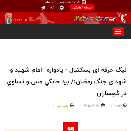
شنبه هفدهم مرداد ماه
نسخه آزمایشی
لیگ حرفه ای بسکتبال - یادواره «امام شهید و
شهدای جنگ رمضان»/ برد خانگي مس و تساوي
در گچساران
20:17
1405/03/17
چاپ خبر