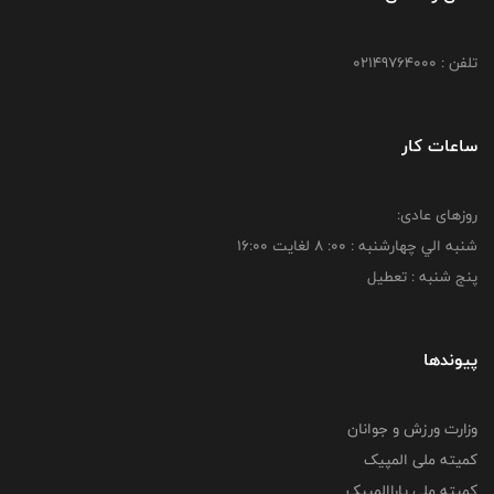
تلفن : 02149764000
ساعات کار
روزهای عادی:
شنبه الي چهارشنبه : 00: 8 لغايت 16:00
پنج شنبه : تعطیل
پیوندها
وزارت ورزش و جوانان
کمیته ملی المپیک
کمیته ملی پاراالمپیک