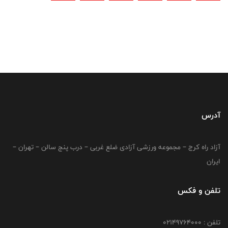
آدرس
آزاد راه کرج – مجموعه ورزشی آزادی ضلع غربی – درب پنج سالن – تهران –
ایران
تلفن و فکس
تلفن : 02149764000