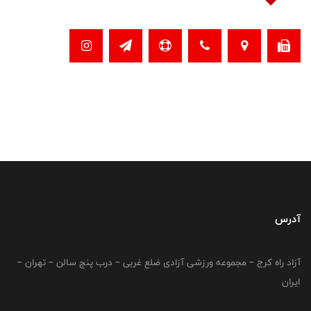
آدرس
آزاد راه کرج – مجموعه ورزشی آزادی ضلع غربی – درب پنج سالن – تهران –
ایران