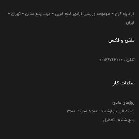
آزاد راه کرج – مجموعه ورزشی آزادی ضلع غربی – درب پنج سالن – تهران –
ایران
تلفن و فکس
تلفن : 02149764000
ساعات کار
روزهای عادی:
شنبه الي چهارشنبه : 00: 8 لغايت 16:00
پنج شنبه : تعطیل