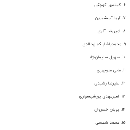
۶. کیانمهر کوچکی
۷. آریا آب‌شیرین
۸. امیررضا آذری
۹. محمدیاشار کمال‌خالدی
۱۰. سهیل سلیمان‌نژاد
۱۱. مانی منوچهری
۱۲. علیرضا رشیدی
۱۳. امیرمهدی پورشهسواری
۱۴. پویان خسروان
۱۵. محمد شمسی