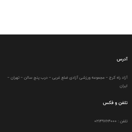
آدرس
آزاد راه کرج – مجموعه ورزشی آزادی ضلع غربی – درب پنج سالن – تهران –
ایران
تلفن و فکس
تلفن : 02149764000