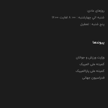
روزهای عادی:
شنبه الي چهارشنبه : 00: 8 لغايت 16:00
پنج شنبه : تعطیل
پیوندها
وزارت ورزش و جوانان
کمیته ملی المپیک
کمیته ملی پاراالمپیک
فدراسیون جهانی