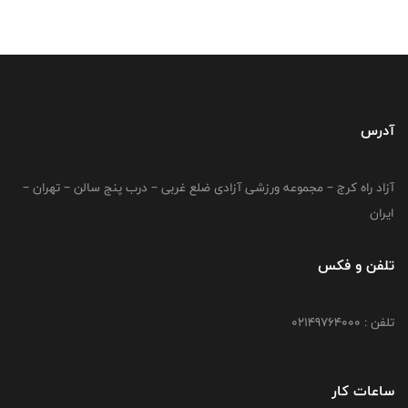
آدرس
آزاد راه کرج – مجموعه ورزشی آزادی ضلع غربی – درب پنج سالن – تهران –
ایران
تلفن و فکس
تلفن : 02149764000
ساعات کار