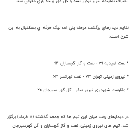
انصراف نماينده تبريز برگزار نشد و گل گهر برنده بازي معرفي شد.
نتایج ديدارهاي برگشت مرحله پلي اف ليگ حرفه اي بسكتبال به این
شرح است:
* نفت امیدیه ٧٩ - نفت و گاز گچساران ٩٤
* نیروی زمینی تهران ٧٣ - نفت تهرانسر ٦٣
* مقاومت شهرداری تبریز صفر - گل گهر سیرجان ٢٠
در دیدارهای رفت میان این تیم ها که جمعه گذشته (۸ خرداد) برگزار
شد، تیم های نیروی زمینی، نفت و گاز گچساران و گل گهرسیرجان