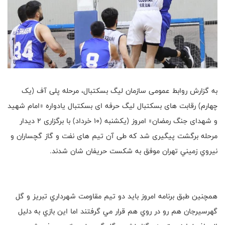
به گزارش روابط عمومی سازمان لیگ بسکتبال، مرحله پلی آف (یک
چهارم) رقابت های بسکتبال لیگ حرفه ای بسکتبال یادواره «امام شهید
و شهدای جنگ رمضان» امروز (یکشنبه (۱۰ خرداد) با برگزاری ٢ ديدار
مرحله برگشت پیگیری شد که طی آن تیم های نفت و گاز گچساران و
نيروي زميني تهران موفق به شکست حریفان شان شدند.
همچنين طبق برنامه امروز بايد دو تيم مقاومت شهرداري تبريز و گل
گهرسيرجان هم رو در روي هم قرار مي گرفتند اما اين بازي به دليل