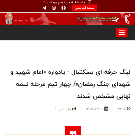
پنجشنبه پانزدهم مرداد ماه
نسخه آزمایشی
لیگ حرفه ای بسکتبال - یادواره «امام شهید و
شهدای جنگ رمضان»/ چهار تیم مرحله نیمه
نهایی مشخص شدند
22:51
1405/03/10
چاپ خبر