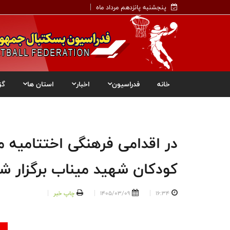
پنجشنبه پانزدهم مرداد ماه
خانه
فدراسیون
اخبار
استان ها
گز
در اقدامی فرهنگی اختتامیه م
کودکان شهید میناب برگزار ش
16:34
1405/03/09
چاپ خبر