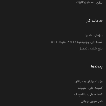
تلفن : 02149764000
ساعات کار
روزهای عادی:
شنبه الي چهارشنبه : 00: 8 لغايت 16:00
پنج شنبه : تعطیل
پیوندها
وزارت ورزش و جوانان
کمیته ملی المپیک
کمیته ملی پاراالمپیک
فدراسیون جهانی