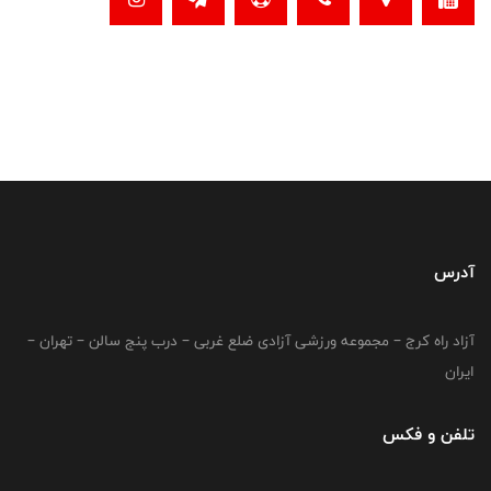
آدرس
آزاد راه کرج – مجموعه ورزشی آزادی ضلع غربی – درب پنج سالن – تهران –
ایران
تلفن و فکس