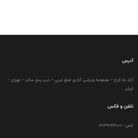
آدرس
آزاد راه کرج – مجموعه ورزشی آزادی ضلع غربی – درب پنج سالن – تهران –
ایران
تلفن و فکس
تلفن : 02149764000