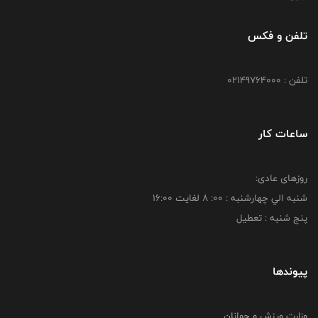
تلفن و فکس
تلفن : 02149764000
ساعات کار
روزهای عادی:
شنبه الي چهارشنبه : 00: 8 لغايت 16:00
پنج شنبه : تعطیل
پیوندها
وزارت ورزش و جوانان