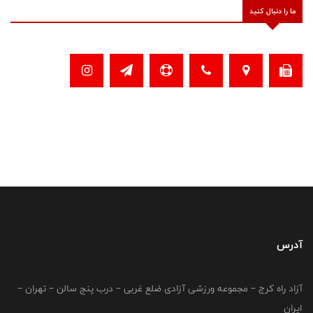
ما را دنبال کنید
آدرس
آزاد راه کرج – مجموعه ورزشی آزادی ضلع غربی – درب پنج سالن – تهران –
ایران