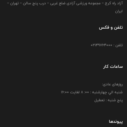
آزاد راه کرج – مجموعه ورزشی آزادی ضلع غربی – درب پنج سالن – تهران –
ایران
تلفن و فکس
تلفن : 02149764000
ساعات کار
روزهای عادی:
شنبه الي چهارشنبه : 00: 8 لغايت 16:00
پنج شنبه : تعطیل
پیوندها