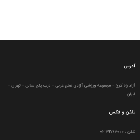
آدرس
آزاد راه کرج – مجموعه ورزشی آزادی ضلع غربی – درب پنج سالن – تهران –
ایران
تلفن و فکس
تلفن : 02149764000