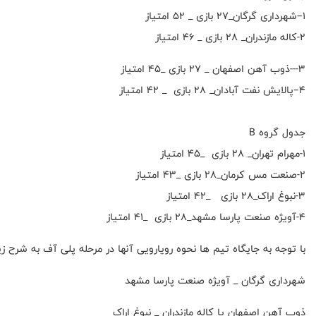
۱–شهرداری گرگان_۲۷ بازی _ ۵۲ امتیاز
۲-کاله مازندران_ ۲۸ بازی _ ۴۶ امتیاز
۳---ذوب آهن اصفهان _ ۲۷ بازی _۴۵ امتیاز
۴–پالایش نفت آبادان_ ۲۸ بازی _ ۴۲ امتیاز
جدول گروه B
۱-مهرام تهران_ ۲۸ بازی _۴۵ امتیاز
۲-صنعت مس کرمان_۲۸ بازی _۴۳ امتیاز
۳-نبوغ اراک_۲۸ بازی _۴۲ امتیاز
۴-آویژه صنعت پارسا مشهد_۲۸ بازی _۴۱ امتیاز
با توجه به جایگاه تیم ها نحوه رویارویی آنها در مرحله پلی آف به شرح ز
شهرداری گرگان _ آویژه صنعت پارسا مشهد
ذوب آهن اصفهان یا کاله مازندران _ نبوغ اراک