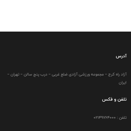
آدرس
آزاد راه کرج – مجموعه ورزشی آزادی ضلع غربی – درب پنج سالن – تهران –
ایران
تلفن و فکس
تلفن : 02149764000