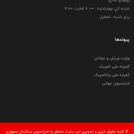
روزهای عادی:
شنبه الي چهارشنبه : 00: 8 لغايت 16:00
پنج شنبه : تعطیل
پیوندها
وزارت ورزش و جوانان
کمیته ملی المپیک
کمیته ملی پاراالمپیک
فدراسیون جهانی
© کليه حقوق خبری و تصويری اين سايت متعلق به فدراسیون بسکتبال جمهوری