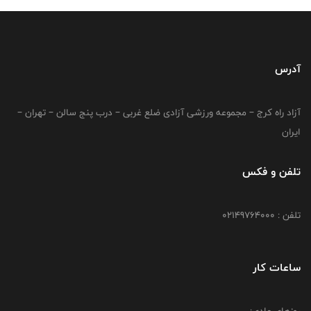
آدرس
آزاد راه کرج – مجموعه ورزشی آزادی ضلع غربی – درب پنج سالن – تهران –
ایران
تلفن و فکس
تلفن : 02149764000
ساعات کار