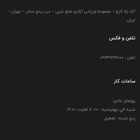
آزاد راه کرج – مجموعه ورزشی آزادی ضلع غربی – درب پنج سالن – تهران –
ایران
تلفن و فکس
تلفن : 02149764000
ساعات کار
روزهای عادی:
شنبه الي چهارشنبه : 00: 8 لغايت 16:00
پنج شنبه : تعطیل