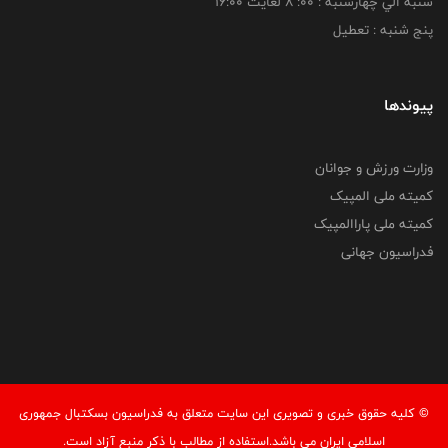
شنبه الي چهارشنبه : 00: 8 لغايت 16:00
پنج شنبه : تعطیل
پیوندها
وزارت ورزش و جوانان
کمیته ملی المپیک
کمیته ملی پاراالمپیک
فدراسیون جهانی
© کليه حقوق خبری و تصويری اين سايت متعلق به فدراسیون بسکتبال جمهوری
اسلامی ایران می باشد.استفاده از مطالب با ذكر منبع آزاد است.