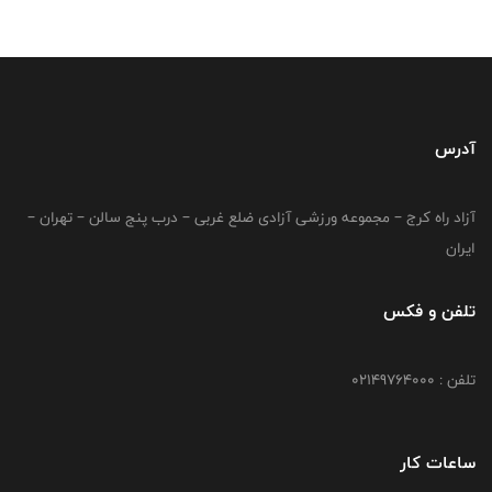
آدرس
آزاد راه کرج – مجموعه ورزشی آزادی ضلع غربی – درب پنج سالن – تهران –
ایران
تلفن و فکس
تلفن : 02149764000
ساعات کار