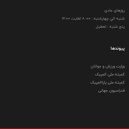
روزهای عادی:
شنبه الي چهارشنبه : 00: 8 لغايت 16:00
پنج شنبه : تعطیل
پیوندها
وزارت ورزش و جوانان
کمیته ملی المپیک
کمیته ملی پاراالمپیک
فدراسیون جهانی