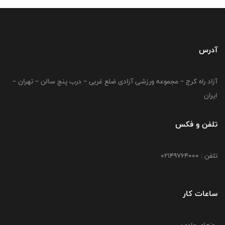
آدرس
آزاد راه کرج – مجموعه ورزشی آزادی ضلع غربی – درب پنج سالن – تهران –
ایران
تلفن و فکس
تلفن : 02149764000
ساعات کار
روزهای عادی: