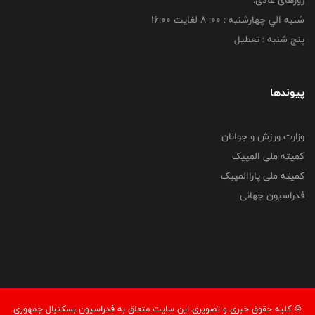
شنبه الي چهارشنبه : 00: 8 لغايت 16:00
پنج شنبه : تعطیل
پیوندها
وزارت ورزش و جوانان
کمیته ملی المپیک
کمیته ملی پاراالمپیک
فدراسیون جهانی
© کليه حقوق خبری و تصويری اين سايت متعلق به فدراسیون بسکتبال جمهوری