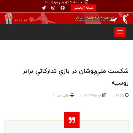
جمعه شانزدهم مرداد ماه
نسخه آزمایشی
شكست ملي‌پوشان در بازي تداركاتي برابر
روسيه
21:55
1404/05/08
چاپ خبر