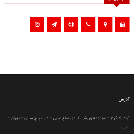
آدرس
آزاد راه کرج – مجموعه ورزشی آزادی ضلع غربی – درب پنج سالن – تهران –
ایران