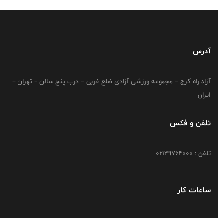
آدرس
آزاد راه کرج – مجموعه ورزشی آزادی ضلع غربی – درب پنج سالن – تهران –
ایران
تلفن و فکس
تلفن : 02149764000
ساعات کار