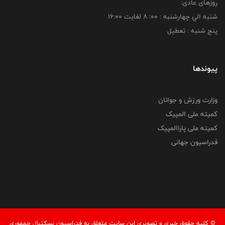
روزهای عادی:
شنبه الي چهارشنبه : 00: 8 لغايت 16:00
پنج شنبه : تعطیل
پیوندها
وزارت ورزش و جوانان
کمیته ملی المپیک
کمیته ملی پاراالمپیک
فدراسیون جهانی
© کليه حقوق خبری و تصويری اين سايت متعلق به فدراسیون بسکتبال جمهوری