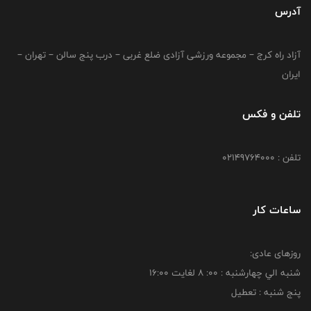
آدرس
آزاد راه کرج – مجموعه ورزشی آزادی ضلع غربی – درب پنج سالن – تهران –
ایران
تلفن و فکس
تلفن : 02149764000
ساعات کار
روزهای عادی:
شنبه الي چهارشنبه : 00: 8 لغايت 16:00
پنج شنبه : تعطیل