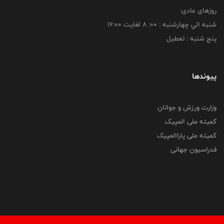
روزهای عادی:
شنبه الي چهارشنبه : 00: 8 لغايت 16:00
پنج شنبه : تعطیل
پیوندها
وزارت ورزش و جوانان
کمیته ملی المپیک
کمیته ملی پاراالمپیک
فدراسیون جهانی