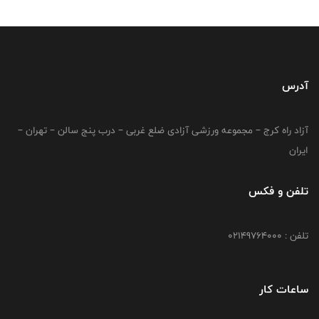
آدرس
آزاد راه کرج – مجموعه ورزشی آزادی ضلع غربی – درب پنج سالن – تهران –
ایران
تلفن و فکس
تلفن : 02149764000
ساعات کار