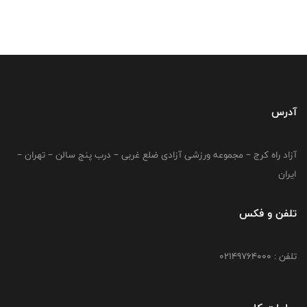
آدرس
آزاد راه کرج – مجموعه ورزشی آزادی ضلع غربی – درب پنج سالن – تهران –
ایران
تلفن و فکس
تلفن : 02149764000