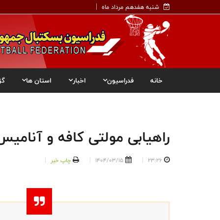
شنبه هفدهم مرداد ماه
خانه
فدراسیون
اخبار
استان ها
گز
راهیابی مولتی کافه و آنامیس
23:26
1404/03/15
چاپ خبر