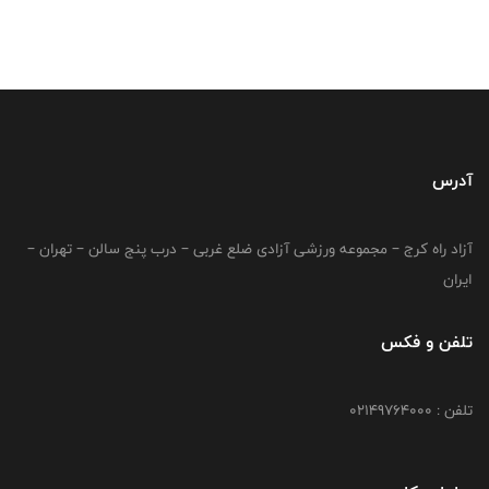
آدرس
آزاد راه کرج – مجموعه ورزشی آزادی ضلع غربی – درب پنج سالن – تهران –
ایران
تلفن و فکس
تلفن : 02149764000