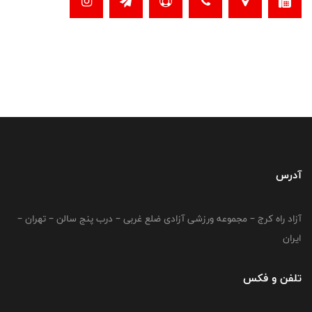
آدرس
آزاد راه کرج – مجموعه ورزشی آزادی ضلع غربی – درب پنج سالن – تهران –
ایران
تلفن و فکس