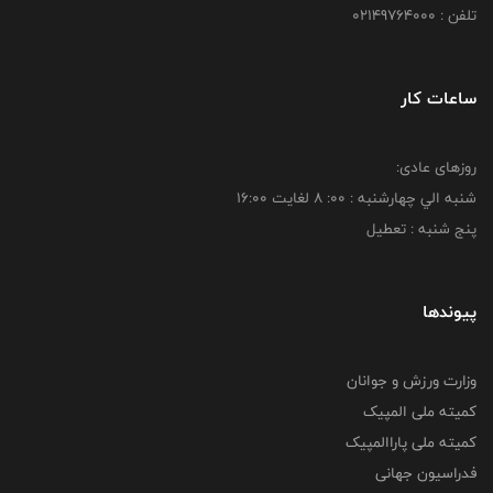
تلفن : 02149764000
ساعات کار
روزهای عادی:
شنبه الي چهارشنبه : 00: 8 لغايت 16:00
پنج شنبه : تعطیل
پیوندها
وزارت ورزش و جوانان
کمیته ملی المپیک
کمیته ملی پاراالمپیک
فدراسیون جهانی