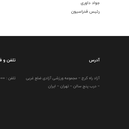
جواد داوری
رئیس فدراسیون
آدرس
تلفن و 
آزاد راه کرج – مجموعه ورزشی آزادی ضلع غربی
تلفن : 02149764000
– درب پنج سالن – تهران – ایران