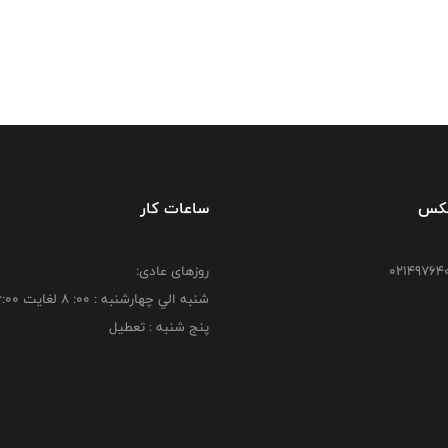
فکس
ساعات کار
روزهای عادی:
شنبه الي چهارشنبه : 00: 8 لغايت 16:00
پنج شنبه : تعطیل