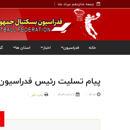
جمعه شانزدهم مرداد ماه
خانه
فدراسیون
اخبار
استان ها
گز
پیام تسلیت رئیس فدراسیون ب
14:17
1404/02/07
چاپ خبر