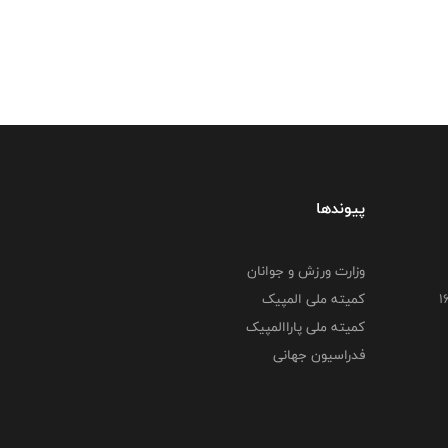
پیوندها
وزارت ورزش و جوانان
کمیته ملی المپیک
کمیته ملی پاراالمپیک
فدراسیون جهانی