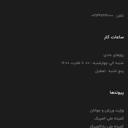
تلفن : 02149764000
ساعات کار
روزهای عادی:
شنبه الي چهارشنبه : 00: 8 لغايت 16:00
پنج شنبه : تعطیل
پیوندها
وزارت ورزش و جوانان
کمیته ملی المپیک
کمیته ملی پاراالمپیک