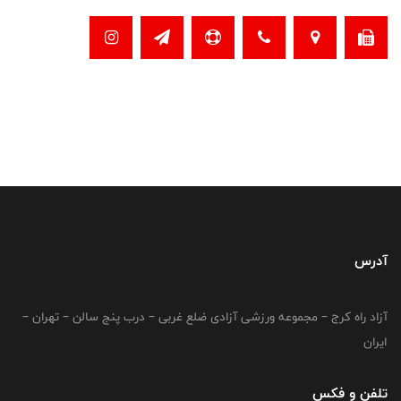
آدرس
آزاد راه کرج – مجموعه ورزشی آزادی ضلع غربی – درب پنج سالن – تهران –
ایران
تلفن و فکس