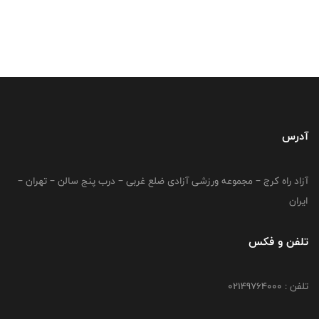
آدرس
آزاد راه کرج – مجموعه ورزشی آزادی ضلع غربی – درب پنج سالن – تهران –
ایران
تلفن و فکس
تلفن : 02149764000