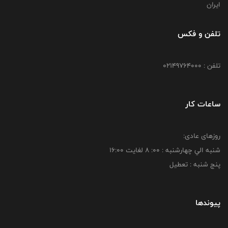
ایران
تلفن و فکس
تلفن : 02149764000
ساعات کار
روزهای عادی:
شنبه الي چهارشنبه : 00: 8 لغايت 16:00
پنج شنبه : تعطیل
پیوندها