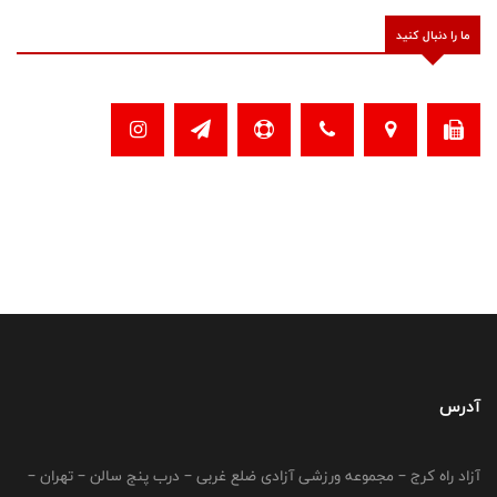
ما را دنبال کنید
آدرس
آزاد راه کرج – مجموعه ورزشی آزادی ضلع غربی – درب پنج سالن – تهران –