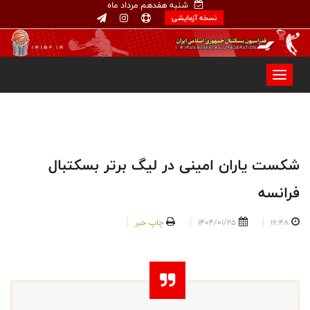
شنبه هفدهم مرداد ماه
نسخه آزمایشی
شکست یاران امینی در لیگ برتر بسکتبال
فرانسه
16:48
1404/01/25
چاپ خبر